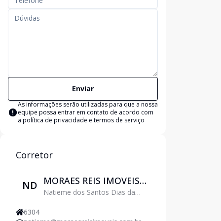
Enviar
As informações serão utilizadas para que a nossa
equipe possa entrar em contato de acordo com
a
política de privacidade e termos de serviço
Corretor
MORAES REIS IMOVEIS
ND
Natieme dos Santos Dias da
LTDA
Cruz
6304