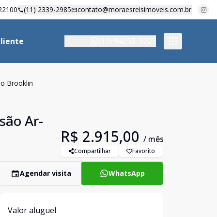
22100
(11) 2339-2985
contato@moraesreisimoveis.com.br
liente
(11) 94056-3207
o Brooklin
são Ar-
R$ 2.915,00
/ mês
Compartilhar
Favorito
Agendar visita
WhatsApp
Valor aluguel