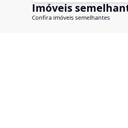
Imóveis semelhan
Confira imóveis semelhantes
Cód:
1745256
Comparar
Studio
Studio para locação em Brooklin. 25m²
Brooklin, São Paulo - SP