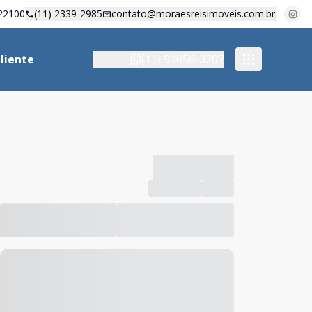
22100
(11) 2339-2985
contato@moraesreisimoveis.com.br
liente
(11) 94056-3207
-------------
Compartilhar
Favorito