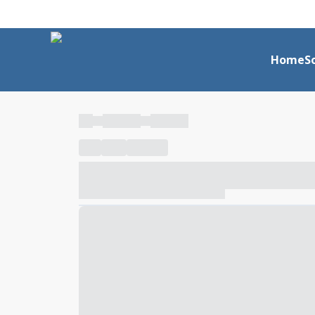
Home
S
----
----- -----
----- -----
----
-----
---- ------
----- ----- -- ------ ---- ---- -- ---
----- ----- -- ------ ----- ----- -- ------