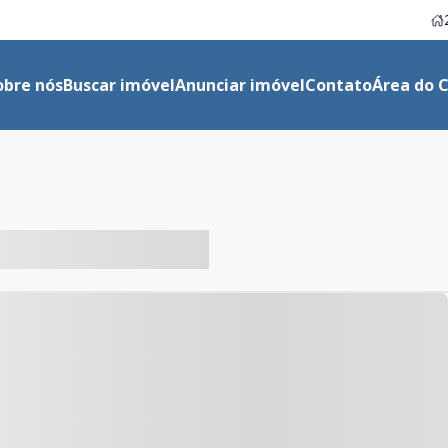
obre nós
Buscar imóvel
Anunciar imóvel
Contato
Área do C
-- ----- ----- --- ------