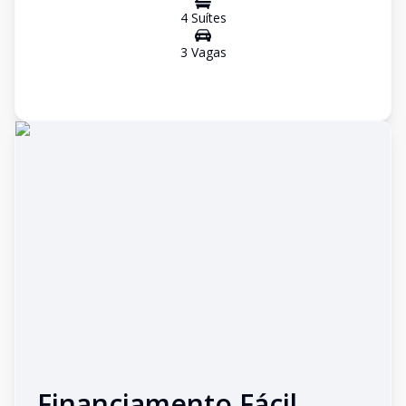
4
Suíte
s
3
Vaga
s
Financiamento Fácil