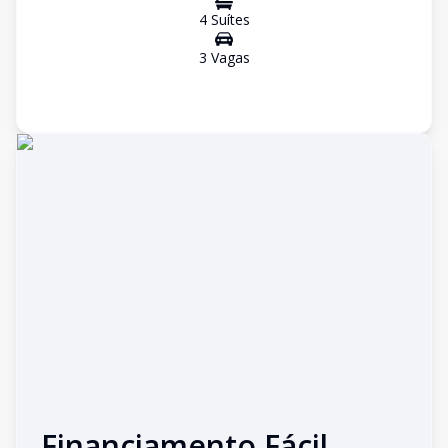
4
Suíte
s
3
Vaga
s
Financiamento Fácil