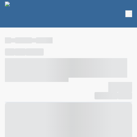
----
----- -----
----- -----
----
-----
---- ------
----- ----- -- ------ ---- ---- -- ----- ----- -----
--- ------
----- ----- -- ------ ----- ----- -- ------
-------------
Compartilhar
Favorito