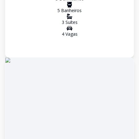
5
Banheiro
s
3
Suíte
s
4
Vaga
s