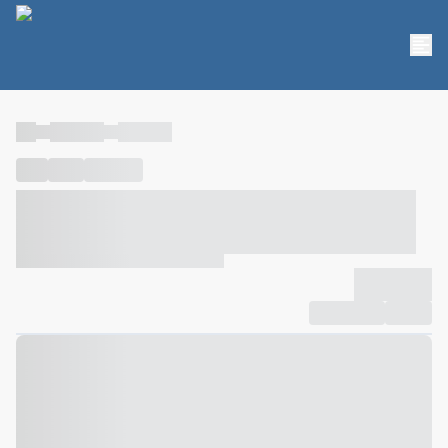
----
----- -----
----- -----
----
-----
---- ------
----- ----- -- ------ ---- ---- -- ----- ----- -----
--- ------
----- ----- -- ------ ----- ----- -- ------
-------------
Compartilhar
Favorito