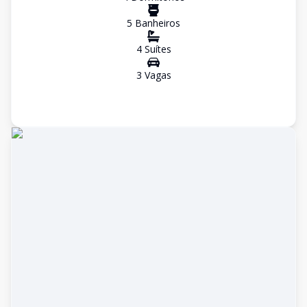
5
Banheiro
s
4
Suíte
s
3
Vaga
s