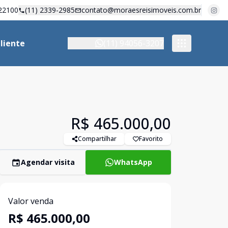
22100
(11) 2339-2985
contato@moraesreisimoveis.com.br
liente
(11) 94056-3207
R$ 465.000,00
Compartilhar
Favorito
Agendar visita
WhatsApp
Valor venda
R$ 465.000,00