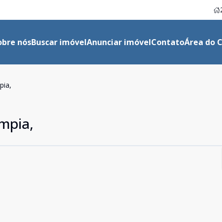
obre nós
Buscar imóvel
Anunciar imóvel
Contato
Área do C
pia,
ímpia,