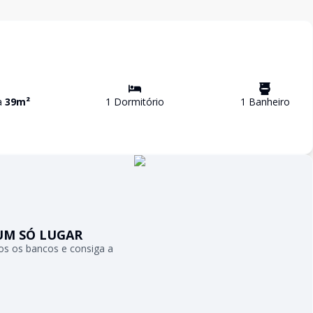
va
39
m²
1
Dormitório
1
Banheiro
UM SÓ LUGAR
s os bancos e consiga a