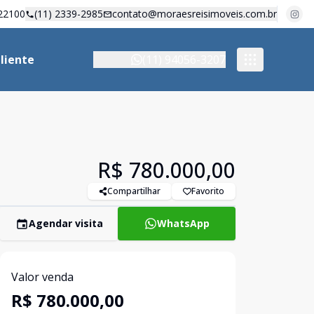
22100
(11) 2339-2985
contato@moraesreisimoveis.com.br
liente
(11) 94056-3207
R$ 780.000,00
Compartilhar
Favorito
Agendar visita
WhatsApp
Valor venda
R$ 780.000,00