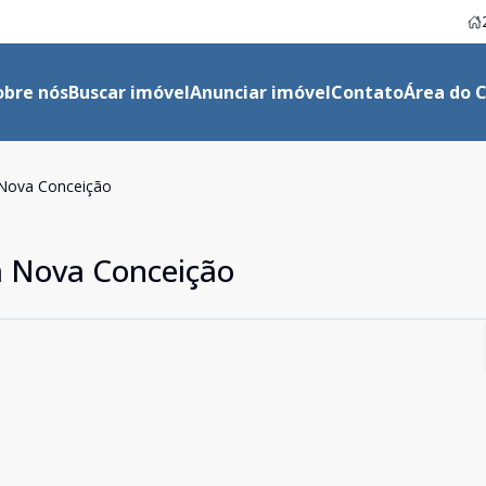
obre nós
Buscar imóvel
Anunciar imóvel
Contato
Área do C
 Nova Conceição
a Nova Conceição