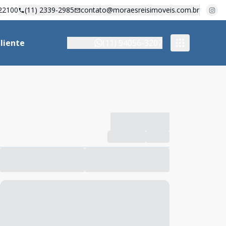
22100
(11) 2339-2985
contato@moraesreisimoveis.com.br
liente
(11) 94056-3207
-------------
Compartilhar
Favorito