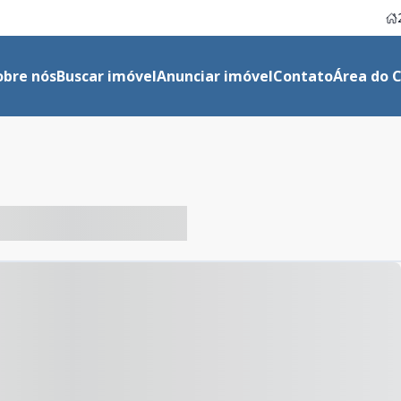
obre nós
Buscar imóvel
Anunciar imóvel
Contato
Área do C
-- ----- ----- --- ------