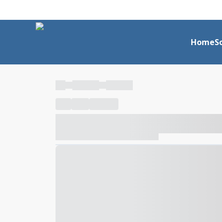
Home
S
----
----- -----
----- -----
----
-----
---- ------
----- ----- -- ------ ---- ---- -- ---
----- ----- -- ------ ----- ----- -- ------