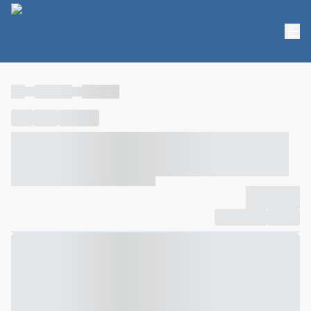
----
----- -----
----- -----
----
-----
---- ------
----- ----- -- ------ ---- ---- -- ----- ----- -----
--- ------
----- ----- -- ------ ----- ----- -- ------
-------------
Compartilhar
Favorito