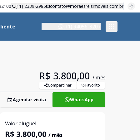
22100
(11) 2339-2985
contato@moraesreisimoveis.com.br
liente
(11) 94056-3207
R$ 3.800,00
/ mês
Compartilhar
Favorito
Agendar visita
WhatsApp
Valor aluguel
R$ 3.800,00
/ mês