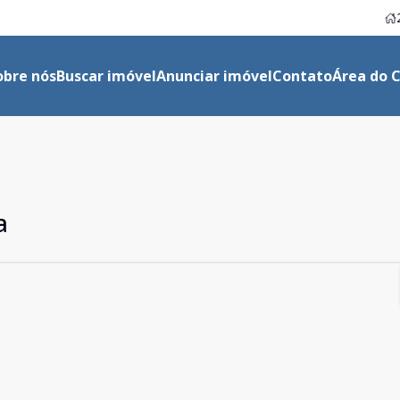
obre nós
Buscar imóvel
Anunciar imóvel
Contato
Área do C
a