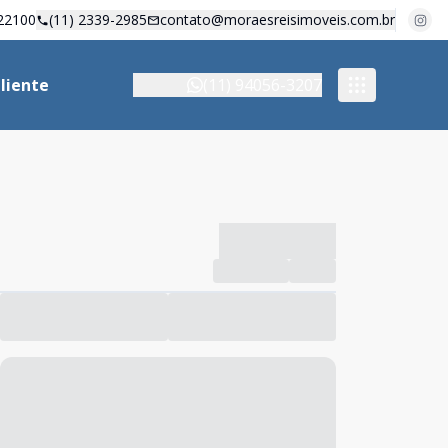
22100
(11) 2339-2985
contato@moraesreisimoveis.com.br
liente
(11) 94056-3207
-------------
Compartilhar
Favorito