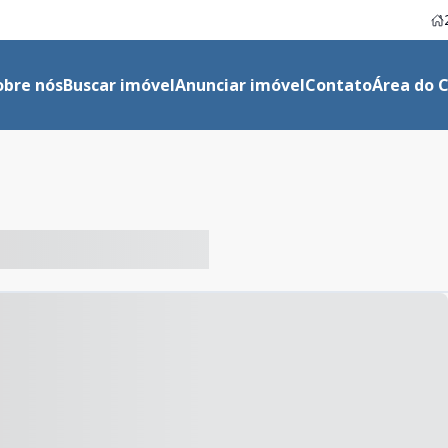
obre nós
Buscar imóvel
Anunciar imóvel
Contato
Área do C
-- ----- ----- --- ------