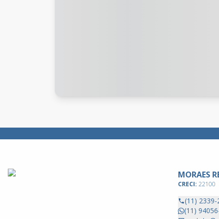
MORAES RE
CRECI:
22100
(11) 2339-
(11) 94056