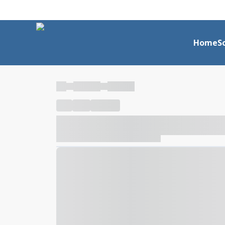
Home
S
----
----- -----
----- -----
----
-----
---- ------
----- ----- -- ------ ---- ---- -- ---
----- ----- -- ------ ----- ----- -- ------