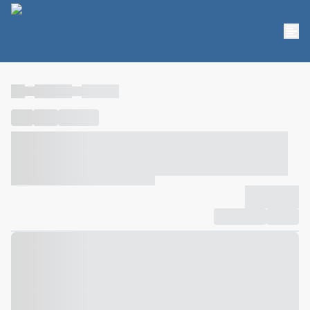
----
----- -----
----- -----
----
-----
---- ------
----- ----- -- ------ ---- ---- -- ----- ----- -----
--- ------
----- ----- -- ------ ----- ----- -- ------
-------------
Compartilhar
Favorito