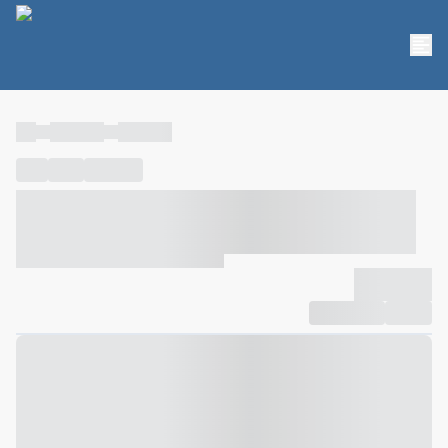
----
----- -----
----- -----
----
-----
---- ------
----- ----- -- ------ ---- ---- -- ----- ----- -----
--- ------
----- ----- -- ------ ----- ----- -- ------
-------------
Compartilhar
Favorito