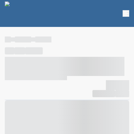
----
----- -----
----- -----
----
-----
---- ------
----- ----- -- ------ ---- ---- -- ----- ----- -----
--- ------
----- ----- -- ------ ----- ----- -- ------
-------------
Compartilhar
Favorito