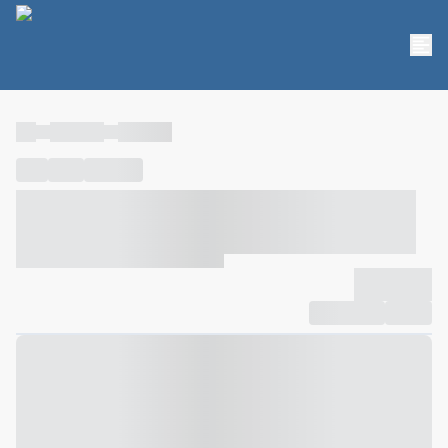
----
----- -----
----- -----
----
-----
---- ------
----- ----- -- ------ ---- ---- -- ----- ----- -----
--- ------
----- ----- -- ------ ----- ----- -- ------
-------------
Compartilhar
Favorito