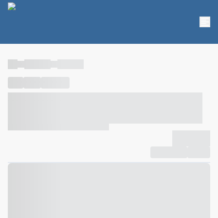
----
----- -----
----- -----
----
-----
---- ------
----- ----- -- ------ ---- ---- -- ----- ----- -----
--- ------
----- ----- -- ------ ----- ----- -- ------
-------------
Compartilhar
Favorito