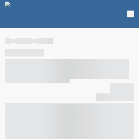
----
----- -----
----- -----
----
-----
---- ------
----- ----- -- ------ ---- ---- -- ----- ----- -----
--- ------
----- ----- -- ------ ----- ----- -- ------
-------------
Compartilhar
Favorito