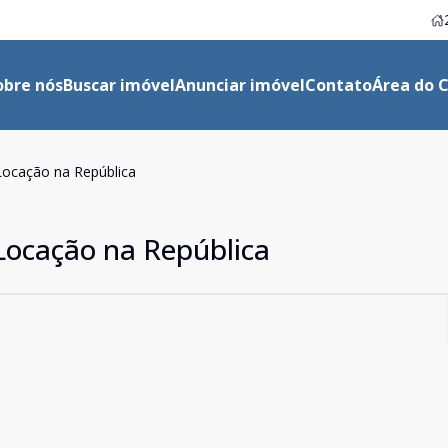
obre nós
Buscar imóvel
Anunciar imóvel
Contato
Área do C
Locação na República
Locação na República