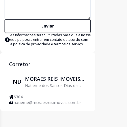
Enviar
As informações serão utilizadas para que a nossa
equipe possa entrar em contato de acordo com
a
política de privacidade e termos de serviço
Corretor
MORAES REIS IMOVEIS
ND
Natieme dos Santos Dias da
LTDA
Cruz
6304
natieme@moraesreisimoveis.com.br