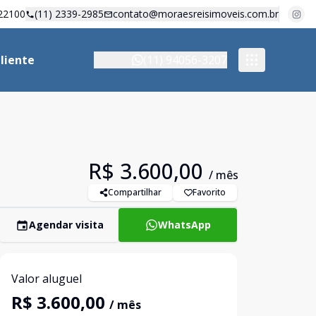
22100
(11) 2339-2985
contato@moraesreisimoveis.com.br
liente
(11) 94056-3207
R$ 3.600,00
/ mês
Compartilhar
Favorito
Agendar visita
WhatsApp
Valor aluguel
R$ 3.600,00
/ mês