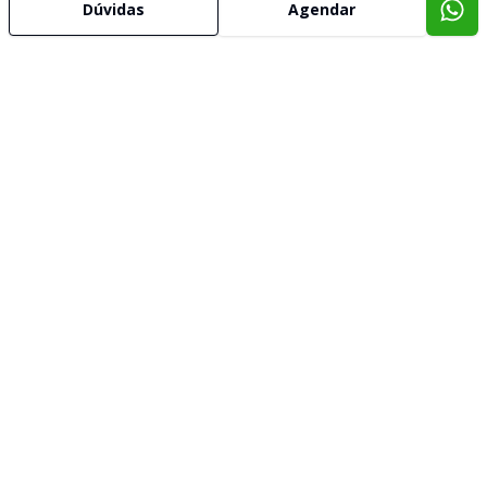
Dúvidas
Agendar
Imóveis semelhantes
Confira imóveis semelhantes
Cód:
1745247
Comparar