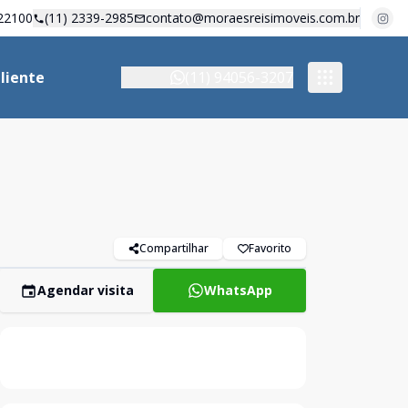
22100
(11) 2339-2985
contato@moraesreisimoveis.com.br
liente
(11) 94056-3207
Compartilhar
Favorito
Agendar visita
WhatsApp