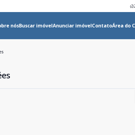
obre nós
Buscar imóvel
Anunciar imóvel
Contato
Área do C
es
ées