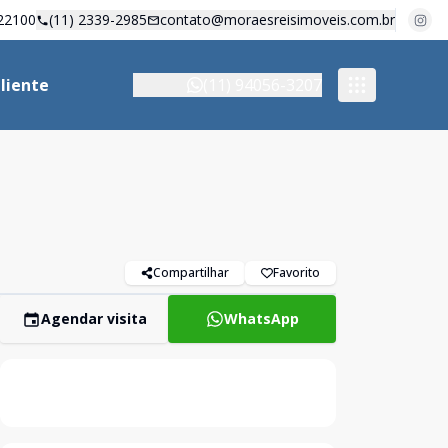
22100
(11) 2339-2985
contato@moraesreisimoveis.com.br
liente
(11) 94056-3207
Compartilhar
Favorito
Agendar visita
WhatsApp