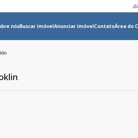
obre nós
Buscar imóvel
Anunciar imóvel
Contato
Área do C
klin
oklin