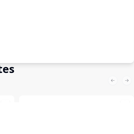
tes
Previous sl
Nex
Cód:
11837
Comparar