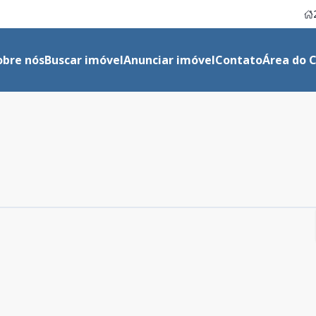
obre nós
Buscar imóvel
Anunciar imóvel
Contato
Área do C