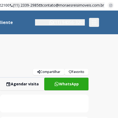
22100
(11) 2339-2985
contato@moraesreisimoveis.com.br
liente
(11) 94056-3207
Compartilhar
Favorito
Agendar visita
WhatsApp