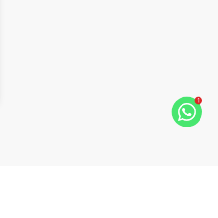
1
ide
t slide
Cód:
EMP4056
Comparar