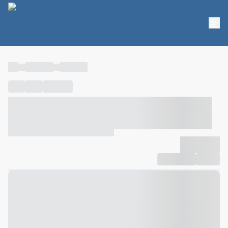
----
----- -----
----- -----
----
-----
---- ------
----- ----- -- ------ ---- ---- -- ----- ----- -----
--- ------
----- ----- -- ------ ----- ----- -- ------
-------------
Compartilhar
Favorito