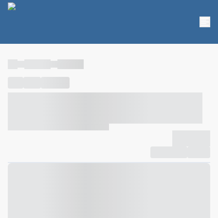
----
----- -----
----- -----
----
-----
---- ------
----- ----- -- ------ ---- ---- -- ----- ----- -----
--- ------
----- ----- -- ------ ----- ----- -- ------
-------------
Compartilhar
Favorito