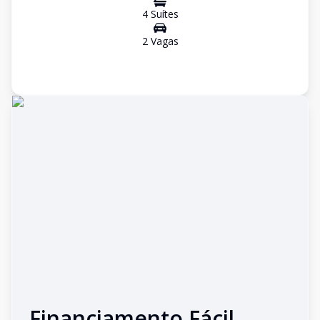
4
Suíte
s
2
Vaga
s
Financiamento Fácil