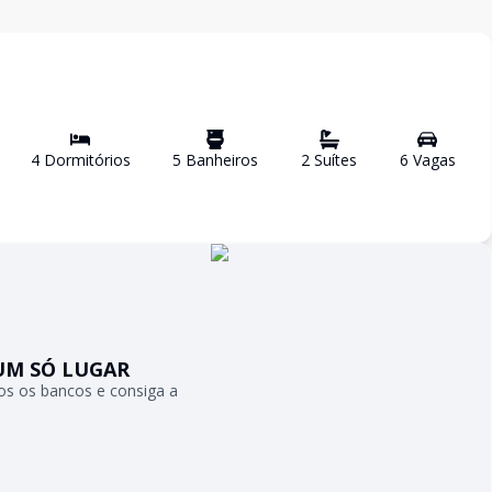
4
Dormitório
s
5
Banheiro
s
2
Suíte
s
6
Vaga
s
UM SÓ LUGAR
s os bancos e consiga a