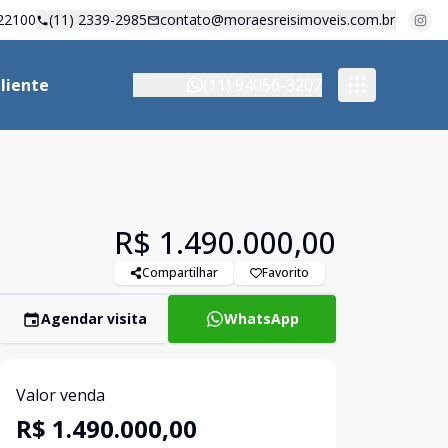
22100
(11) 2339-2985
contato@moraesreisimoveis.com.br
liente
(11) 94056-3207
R$ 1.490.000,00
Compartilhar
Favorito
Agendar visita
WhatsApp
Valor venda
R$ 1.490.000,00