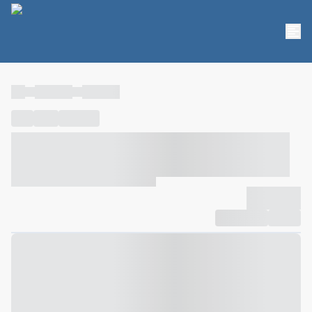
----
----- -----
----- -----
----
-----
---- ------
----- ----- -- ------ ---- ---- -- ----- ----- -----
--- ------
----- ----- -- ------ ----- ----- -- ------
-------------
Compartilhar
Favorito