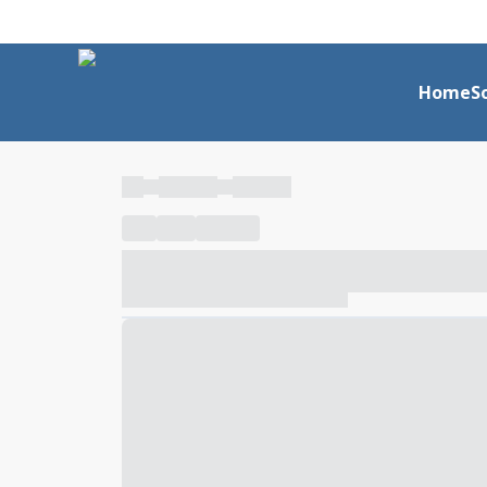
Home
S
----
----- -----
----- -----
----
-----
---- ------
----- ----- -- ------ ---- ---- -- ---
----- ----- -- ------ ----- ----- -- ------