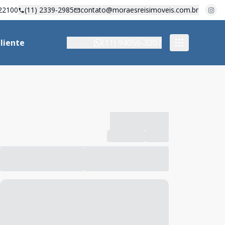
22100
(11) 2339-2985
contato@moraesreisimoveis.com.br
liente
(11) 94056-3207
-------------
Compartilhar
Favorito