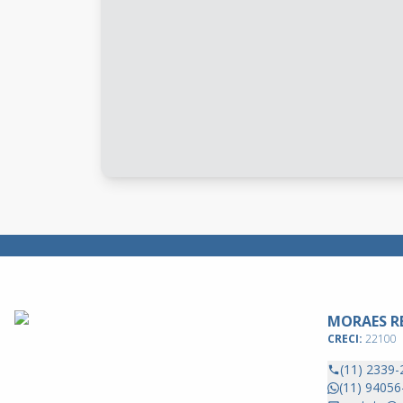
MORAES RE
CRECI:
22100
(11) 2339-
(11) 94056