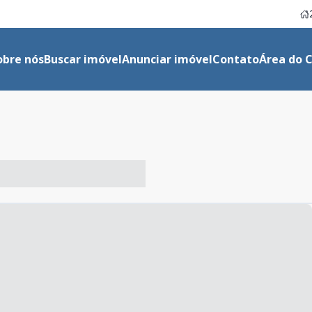
obre nós
Buscar imóvel
Anunciar imóvel
Contato
Área do C
-- ----- ----- --- ------