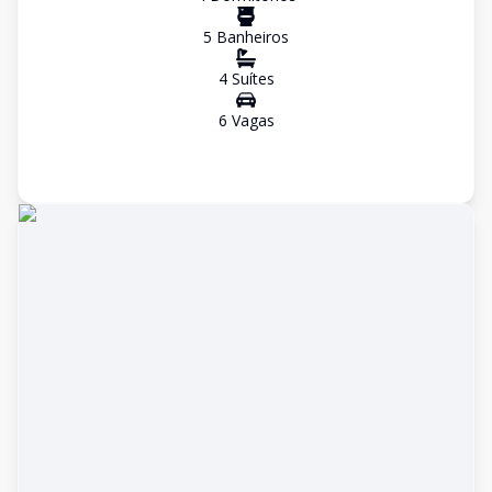
5
Banheiro
s
4
Suíte
s
6
Vaga
s