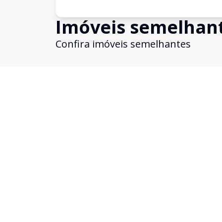
Imóveis semelhan
Confira imóveis semelhantes
Cód:
1743655
Comparar
Casa
Casa para locação ou venda 3 quartos
(1suíte), 2 vagas 410m2 - Brooklin Velho
Brooklin, São Paulo - SP
R$ 6.000.000,00