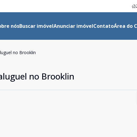
obre nós
Buscar imóvel
Anunciar imóvel
Contato
Área do C
luguel no Brooklin
aluguel no Brooklin