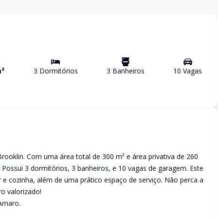
²
3
Dormitório
s
3
Banheiro
s
10
Vaga
s
Brooklin. Com uma área total de 300 m² e área privativa de 260
 Possui 3 dormitórios, 3 banheiros, e 10 vagas de garagem. Este
ar e cozinha, além de uma prático espaço de serviço. Não perca a
o valorizado!
 Amaro.