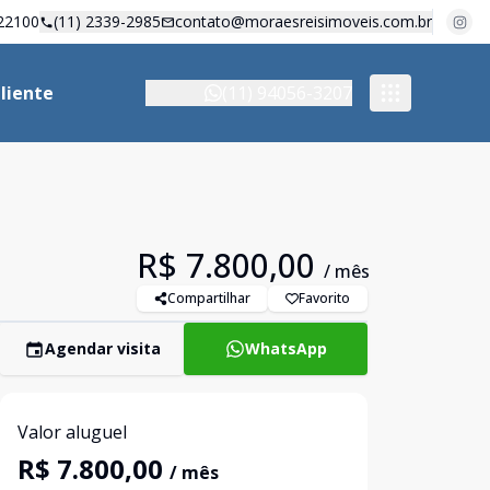
22100
(11) 2339-2985
contato@moraesreisimoveis.com.br
liente
(11) 94056-3207
R$ 7.800,00
/ mês
Compartilhar
Favorito
Agendar visita
WhatsApp
Valor aluguel
R$ 7.800,00
/ mês