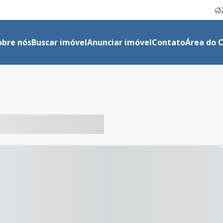
obre nós
Buscar imóvel
Anunciar imóvel
Contato
Área do C
-- ----- ----- --- ------