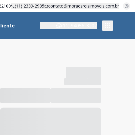
22100
(11) 2339-2985
contato@moraesreisimoveis.com.br
liente
(11) 94056-3207
-------------
Compartilhar
Favorito