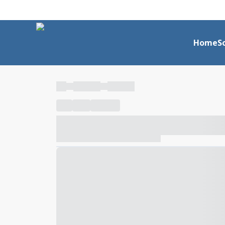
Home
S
----
----- -----
----- -----
----
-----
---- ------
----- ----- -- ------ ---- ---- -- ---
----- ----- -- ------ ----- ----- -- ------