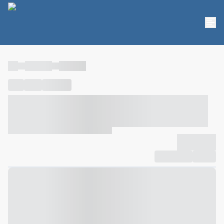
----
----- -----
----- -----
----
-----
---- ------
----- ----- -- ------ ---- ---- -- ----- ----- -----
--- ------
----- ----- -- ------ ----- ----- -- ------
-------------
Compartilhar
Favorito