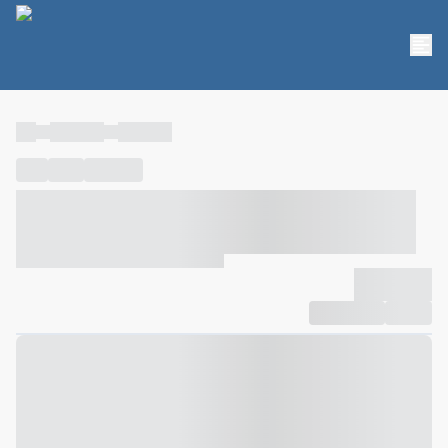
----
----- -----
----- -----
----
-----
---- ------
----- ----- -- ------ ---- ---- -- ----- ----- -----
--- ------
----- ----- -- ------ ----- ----- -- ------
-------------
Compartilhar
Favorito