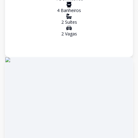
4
Banheiro
s
2
Suíte
s
2
Vaga
s