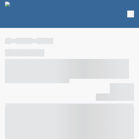
----
----- -----
----- -----
----
-----
---- ------
----- ----- -- ------ ---- ---- -- ----- ----- -----
--- ------
----- ----- -- ------ ----- ----- -- ------
-------------
Compartilhar
Favorito