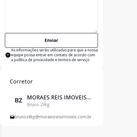
Enviar
As informações serão utilizadas para que a nossa
equipe possa entrar em contato de acordo com
a
política de privacidade e termos de serviço
Corretor
MORAES REIS IMOVEIS
BZ
Bruno Zillig
LTDA
brunozillig@moraesreisimoveis.com.br