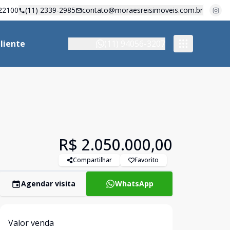
22100
(11) 2339-2985
contato@moraesreisimoveis.com.br
liente
(11) 94056-3207
R$ 2.050.000,00
Compartilhar
Favorito
Agendar visita
WhatsApp
Valor venda