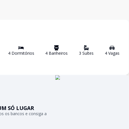
4
Dormitório
s
4
Banheiro
s
3
Suíte
s
4
Vaga
s
UM SÓ LUGAR
s os bancos e consiga a