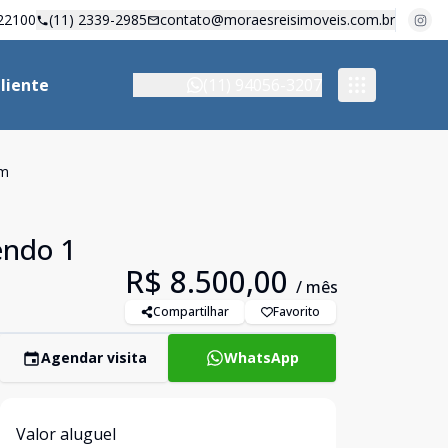
22100
(11) 2339-2985
contato@moraesreisimoveis.com.br
liente
(11) 94056-3207
em
endo 1
R$ 8.500,00
/ mês
Compartilhar
Favorito
Agendar visita
WhatsApp
Valor aluguel