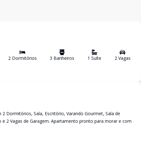
2
Dormitório
s
3
Banheiro
s
1
Suíte
2
Vaga
s
 Dormitórios, Sala, Escritório, Varando Gourmet, Sala de
abo e 2 Vagas de Garagem. Apartamento pronto para morar e com