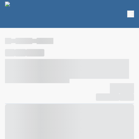
----
----- -----
----- -----
----
-----
---- ------
----- ----- -- ------ ---- ---- -- ----- ----- -----
--- ------
----- ----- -- ------ ----- ----- -- ------
-------------
Compartilhar
Favorito