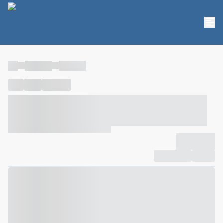
----
----- -----
----- -----
----
-----
---- ------
----- ----- -- ------ ---- ---- -- ----- ----- -----
--- ------
----- ----- -- ------ ----- ----- -- ------
-------------
Compartilhar
Favorito