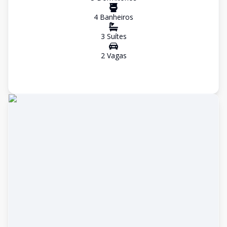
4
Banheiro
s
3
Suíte
s
2
Vaga
s