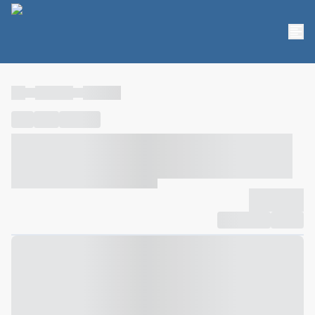
----
----- -----
----- -----
----
-----
---- ------
----- ----- -- ------ ---- ---- -- ----- ----- -----
--- ------
----- ----- -- ------ ----- ----- -- ------
-------------
Compartilhar
Favorito