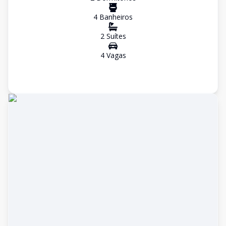
4
Banheiro
s
2
Suíte
s
4
Vaga
s