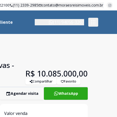
22100
(11) 2339-2985
contato@moraesreisimoveis.com.br
liente
(11) 94056-3207
vas -
R$ 10.085.000,00
Compartilhar
Favorito
Agendar visita
WhatsApp
Valor venda