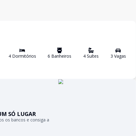
4
Dormitório
s
6
Banheiro
s
4
Suíte
s
3
Vaga
s
UM SÓ LUGAR
s os bancos e consiga a