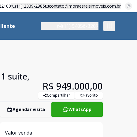
22100
(11) 2339-2985
contato@moraesreisimoveis.com.br
liente
(11) 94056-3207
1 suíte,
R$ 949.000,00
Compartilhar
Favorito
Agendar visita
WhatsApp
Valor venda