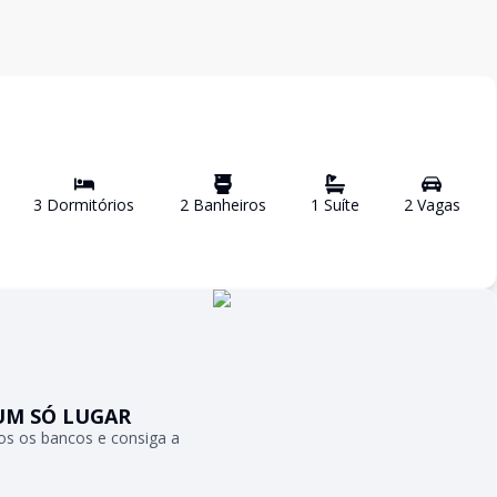
3
Dormitório
s
2
Banheiro
s
1
Suíte
2
Vaga
s
UM SÓ LUGAR
s os bancos e consiga a