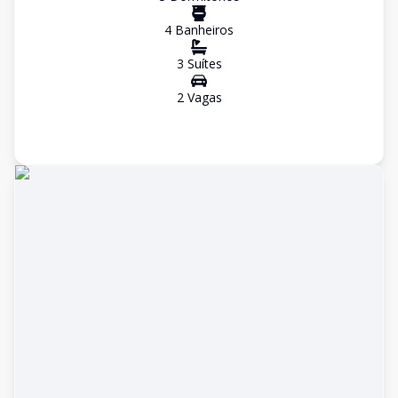
4
Banheiro
s
3
Suíte
s
2
Vaga
s