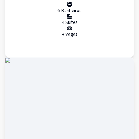
6
Banheiro
s
4
Suíte
s
4
Vaga
s