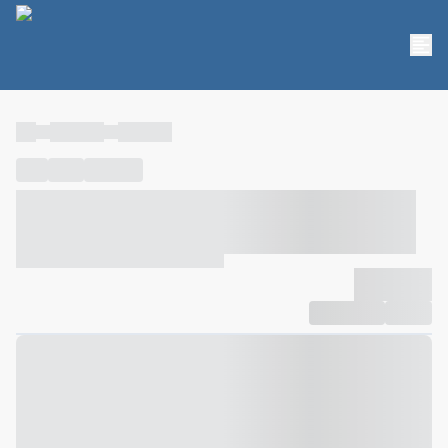
----
----- -----
----- -----
----
-----
---- ------
----- ----- -- ------ ---- ---- -- ----- ----- -----
--- ------
----- ----- -- ------ ----- ----- -- ------
-------------
Compartilhar
Favorito